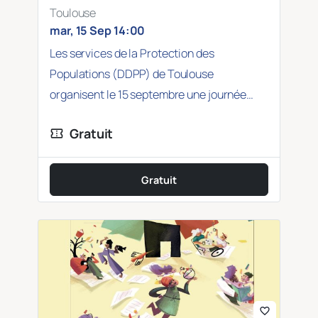
Toulouse
mar, 15 Sep 14:00
Les services de la Protection des
Populations (DDPP) de Toulouse
organisent le 15 septembre une journée
dédiée à la sensibilisation…
Gratuit
confirmation_number
Gratuit
favorite_border