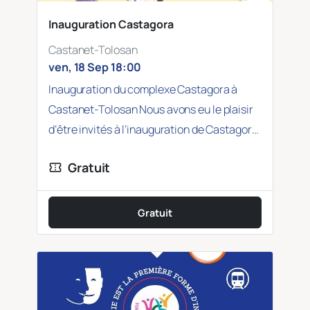
Inauguration Castagora
Castanet-Tolosan
ven, 18 Sep 18:00
Inauguration du complexe Castagora à
Castanet-Tolosan Nous avons eu le plaisir
d’être invités à l’inauguration de Castagora,
une magnifique bâtisse…
Gratuit
confirmation_number
Gratuit