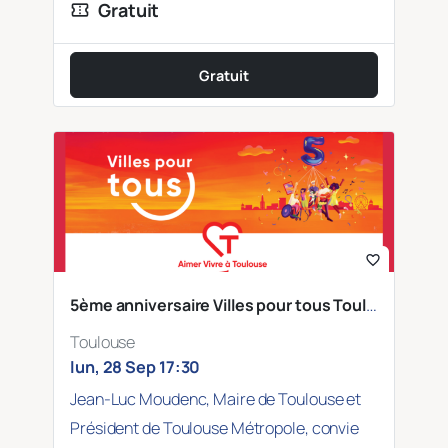
Gratuit
confirmation_number
Gratuit
favorite_border
5ème anniversaire Villes pour tous Toulouse
Toulouse
lun, 28 Sep 17:30
Jean-Luc Moudenc, Maire de Toulouse et
Président de Toulouse Métropole, convie