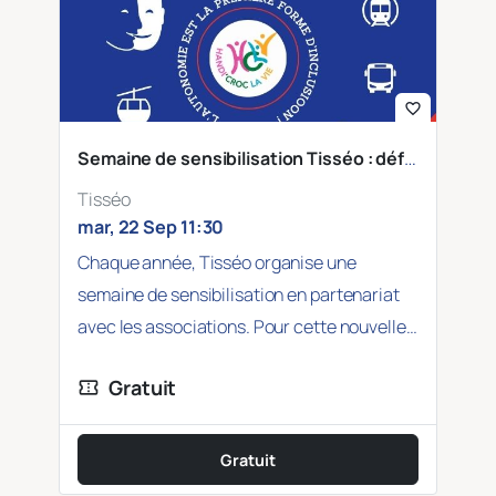
favorite_border
Semaine de sensibilisation Tisséo : déficience intellectuelle et troubles cognitifs
Tisséo
mar, 22 Sep 11:30
Chaque année, Tisséo organise une
semaine de sensibilisation en partenariat
avec les associations. Pour cette nouvelle
édition, Tisséo a choisi…
Gratuit
confirmation_number
Gratuit