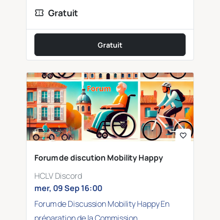
Gratuit
confirmation_number
Gratuit
favorite_border
Forum de discution Mobility Happy
HCLV Discord
mer, 09 Sep 16:00
Forum de Discussion Mobility Happy En
préparation de la Commission