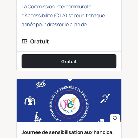
La Commission Intercommunale
d’Accessibilité (C.I.A) se réunit chaque
année pour dresser le bilan de
l’accessibilité des services de Toulouse et…
Gratuit
confirmation_number
Gratuit
favorite_border
Journée de sensibilisation aux handicaps – DDPP de Toulouse