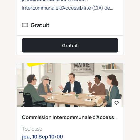
Intercommunale d’Accessibilité (CIA) de
Toulouse qui aura lieu le jeudi…
Gratuit
confirmation_number
Gratuit
favorite_border
Commission Intercommunale d'Accessibilité (CIA)
Toulouse
jeu, 10 Sep 10:00