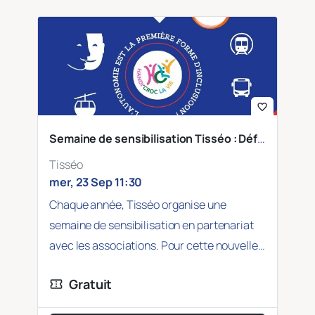
favorite_border
Semaine de sensibilisation Tisséo : Déficience intellectuelle et troubles cognitifs
Tisséo
mer, 23 Sep 11:30
Chaque année, Tisséo organise une
semaine de sensibilisation en partenariat
avec les associations. Pour cette nouvelle
édition, Tisséo a choisi…
Gratuit
confirmation_number