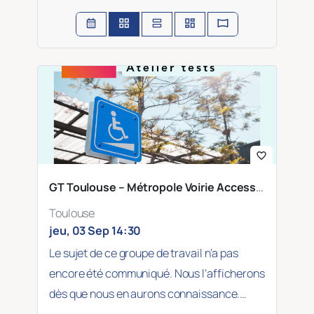
favorite_border
GT Toulouse – Métropole Voirie Accessible
Toulouse
jeu, 03 Sep 14:30
Le sujet de ce groupe de travail n’a pas
encore été communiqué. Nous l’afficherons
dès que nous en aurons connaissance.…