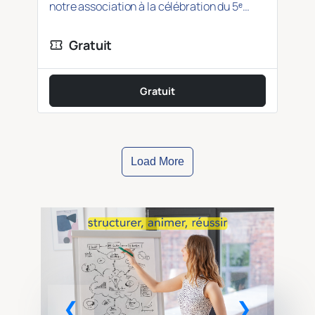
notre association à la célébration du 5ᵉ
anniversaire du…
Gratuit
confirmation_number
Gratuit
Load More