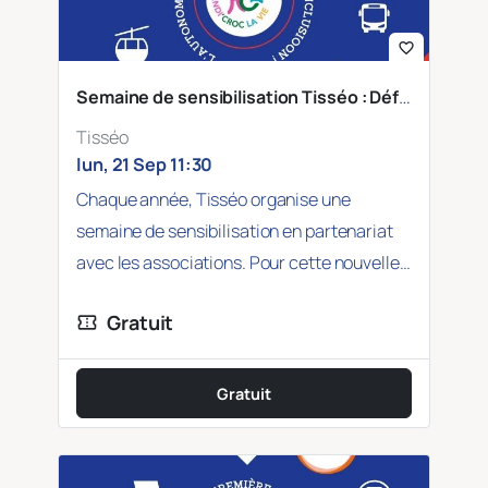
favorite_border
Semaine de sensibilisation Tisséo : Déficience intellectuelle et troubles cognitifs
Tisséo
lun, 21 Sep 11:30
Chaque année, Tisséo organise une
semaine de sensibilisation en partenariat
avec les associations. Pour cette nouvelle
édition, Tisséo a choisi…
Gratuit
confirmation_number
Gratuit