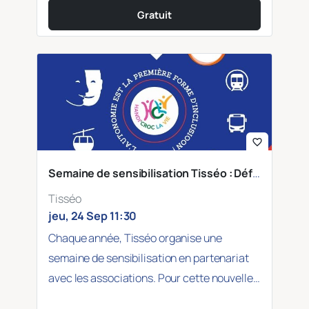
Gratuit
favorite_border
Semaine de sensibilisation Tisséo : Déficience intellectuelle et troubles cognitifs
Tisséo
jeu, 24 Sep 11:30
Chaque année, Tisséo organise une
semaine de sensibilisation en partenariat
avec les associations. Pour cette nouvelle
édition, Tisséo a choisi…