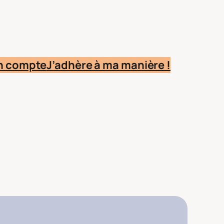
n compte
J’adhère à ma manière !