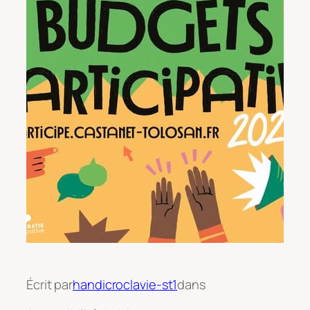
Écrit par
handicroclavie-st1
dans